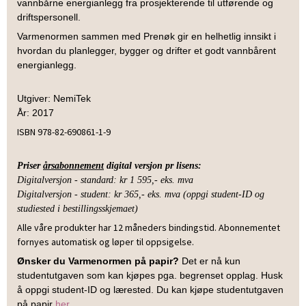
vannbårne energianlegg fra prosjekterende til utførende og
driftspersonell.
Varmenormen sammen med Prenøk gir en helhetlig innsikt i
hvordan du planlegger, bygger og drifter et godt vannbårent
energianlegg.
Utgiver: NemiTek
År: 2017
ISBN 978-82-690861-1-9
Priser
årsabonnement
digital versjon pr lisens:
Digitalversjon - standard: kr 1 595,- eks. mva
Digitalversjon - student: kr 365,- eks. mva
(oppgi student-ID og
studiested i bestillingsskjemaet)
Alle våre produkter har 12 måneders bindingstid. Abonnementet
fornyes automatisk og løper til oppsigelse.
Ønsker du Varmenormen på papir?
Det er nå kun
studentutgaven som kan kjøpes pga. begrenset opplag.
Husk
å oppgi student-ID og lærested. Du kan kjøpe studentutgaven
på papir
her
.