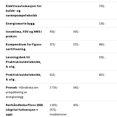
Elektroautomasjon for
750,-
kulde- og
varmepumpeteknikk
Energismarte bygg
150,-
Inneklima, FDV og HMS i
450,-
365,-
praksis
Kompendium for Fgass-
570,-
570,-
865,-
sertifisering
Løsningsbok til
555,-
Praktisk kuldeteknikk,
6. utg.
Praktisk kuldeteknikk,
610,-
825,-
6. utg.
Prenøk
- Håndboka om
3 730,-
365,-
prosjektering av
energianlegg
Rørhåndboka Pluss 2026
1 030,-
455,-
(digital fullversjon +
(570,-
app)
medlemmer