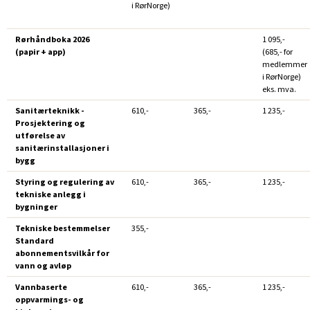
i RørNorge)
Rørhåndboka 2026
1 095,-
(papir + app)
(685,- for
medlemmer
i RørNorge)
eks. mva.
Sanitærteknikk -
610,-
365,-
1 235,-
Prosjektering og
utførelse av
sanitærinstallasjoner i
bygg
Styring og regulering av
610,-
365,-
1 235,-
tekniske anlegg i
bygninger
Tekniske bestemmelser
355,-
Standard
abonnementsvilkår for
vann og avløp
Vannbaserte
610,-
365,-
1 235,-
oppvarmings- og