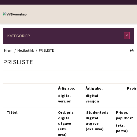
KATEGORIER
Hjem
/
Nettbutikk
/
PRISLISTE
PRISLISTE
Årlig abo.
Årlig abo.
Papi
digital
digital
versjon
versjon
Tittel
Ord. pris
Studentpris
Pris pr.
digital
digital
papirbok*
utgave
utgave
(eks.
(eks.
(eks. mva)
porto)
mva)