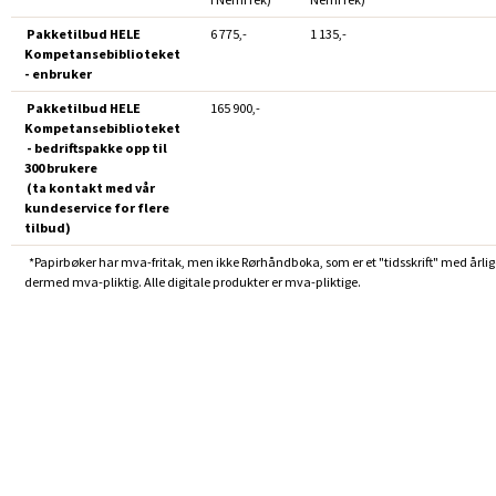
Pakketilbud HELE
6 775,-
1 135,-
Kompetansebiblioteket
- enbruker
Pakketilbud HELE
165 900,-
Kompetansebiblioteket
- bedriftspakke opp til
300 brukere
(ta kontakt med vår
kundeservice for flere
tilbud)
*Papirbøker har mva-fritak, men ikke Rørhåndboka, som er et "tidsskrift" med årlig
dermed mva-pliktig. Alle digitale produkter er mva-pliktige.