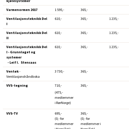
kjølesystemer
Varmenormen 2017
1 595,-
365,-
Ventilasjonsteknikk Del
610,-
365,-
1 235,-
I
Ventilasjonsteknikk Del
610,-
365,-
1 235,-
II
Ventilasjonsteknikk Del
610,-
365,-
1 235,-
I - Grunnlaget og
systemer
- Leif I. Stensaas
Ventøk
-
3 730,-
365,-
Ventilasjonshåndboka
VVS-tegning
710,-
365,-
(475,-
medlemmer
i RørNorge)
VVS-TV
695,-
365,-
(0,- for
(0,- for
medlemmer
medlemmer i
i NemiTek)
NemiTek)